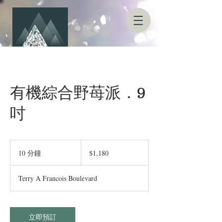
有機綜合野苺派．9
吋
1,180
新
10 分鐘
1
$1,180
台
0
幣
分
Terry A Francois Boulevard
鐘
立即預訂