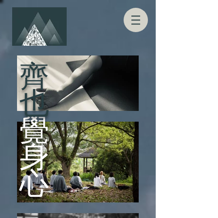
齊
​也
覺
身
​心