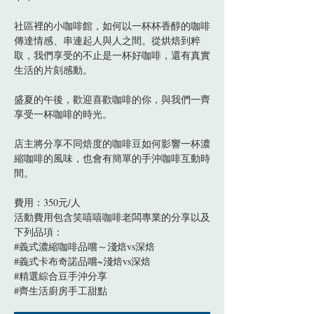
社區裡的小咖啡館，如何以一杯杯香醇的咖啡
傳達情感、串連起人與人之間。從烘焙到粹
取，我們享受的不止是一杯好咖啡，還有真實
生活的片刻感動。
盛夏的午後，歡迎喜歡咖啡的你，與我們一齊
享受一杯咖啡的時光。
店主將分享不同焙度的咖啡豆如何影響一杯濃
縮咖啡的風味，也會有簡單的手沖咖啡互動時
間。
費用：350元/人
活動費用包含笑嘻嘻咖啡老闆專業的分享以及
下列品項：
#義式濃縮咖啡品嚐～淺焙vs深焙
#義式卡布奇諾品嚐~淺焙vs深焙
#精選綜合豆手沖分享
#齊生活廚房手工甜點