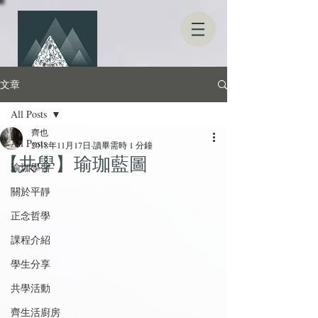
文章
All Posts
齊也
All Posts
2018年11月17日
讀畢需時 1 分鐘
【共學】瑜珈藍圖
瑜珈學習
關於平靜
正念哲學
課程介紹
學生分享
共學活動
齊生活廚房