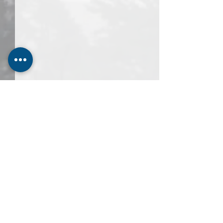
留言
【共學】．鐵馬