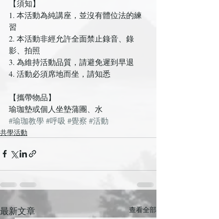
【須知】
1. 本活動為純講座，並沒有體位法的練
習
2. 本活動非經允許全面禁止錄音、錄
影、拍照
3. 為維持活動品質，請避免遲到早退
4. 活動必須席地而坐，請知悉
【攜帶物品】
瑜珈墊或個人坐墊蒲團、水
#瑜珈教學
#呼吸
#覺察
#活動
共學活動
最新文章
查看全部